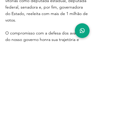
vitórias como deputada estadual, deputada 
federal, senadora e, por fim, governadora 
do Estado, reeleita com mais de 1 milhão de 
votos.
O compromisso com a defesa dos avanços 
do nosso governo honra sua trajetória e 
fortalece a continuidade desse legado por 
meio das candidaturas do PT e do campo 
progressista em 2026: ao Governo do 
Estado, com Cadu Xavier, e também para o 
Senado, a Câmara dos Deputados e a 
Assembleia Legislativa.
2026 será um ano decisivo para o Brasil, para 
o Rio Grande do Norte e para todos que 
têm compromisso com a democracia. Eu já 
escolhi meu lado nesse projeto coletivo ao 
qual me somo para renovar meu mandato 
na Câmara dos Deputados.