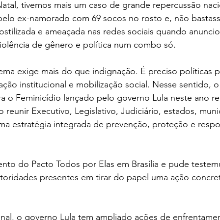
tal, tivemos mais um caso de grande repercussão nacio
pelo ex-namorado com 69 socos no rosto e, não bastasse
 hostilizada e ameaçada nas redes sociais quando anunciou
iolência de gênero e política num combo só. 
ema exige mais do que indignação. É preciso políticas p
ação institucional e mobilização social. Nesse sentido, o
ra o Feminicídio lançado pelo governo Lula neste ano r
reunir Executivo, Legislativo, Judiciário, estados, muni
ma estratégia integrada de prevenção, proteção e respo
ento do Pacto Todos por Elas em Brasília e pude testem
oridades presentes em tirar do papel uma ação concre
nal, o governo Lula tem ampliado ações de enfrentament