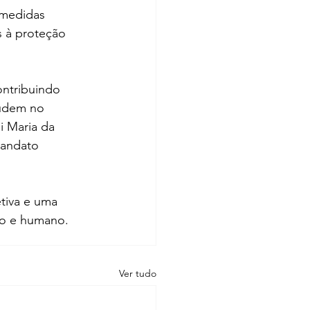
 medidas 
s à proteção 
ntribuindo 
judem no 
i Maria da 
mandato 
tiva e uma 
co e humano.
Ver tudo