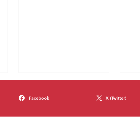
Facebook
X (Twitter)
Luiz, Fernando e mais de 34
A míd