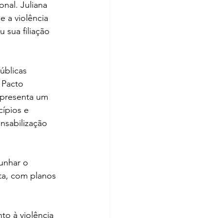
nal. Juliana 
 a violência 
 sua filiação 
úblicas 
 Pacto 
epresenta um 
cípios e 
nsabilização 
unhar o 
ta, com planos 
o à violência 