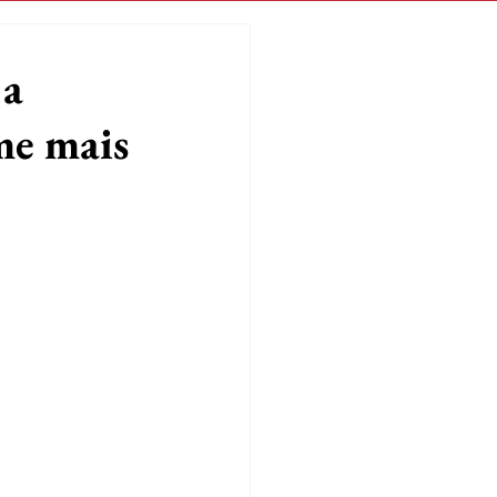
 a
me mais