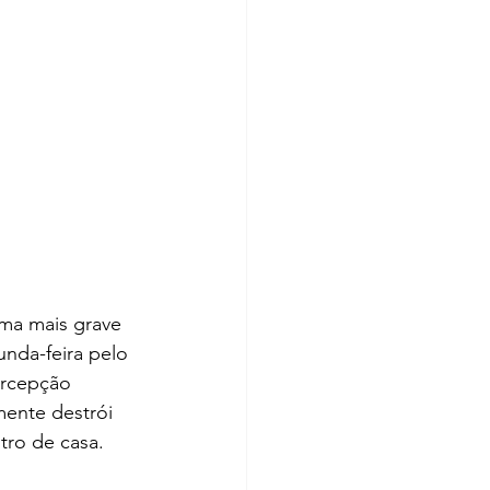
rma mais grave 
unda-feira pelo 
rcepção 
mente destrói 
tro de casa. 