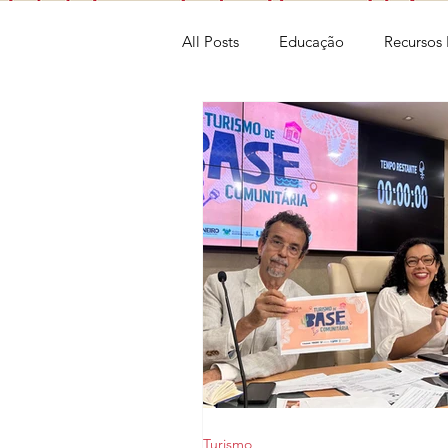
All Posts
Educação
Recursos 
Opinião
Eleições 2022
Governo Lula
Cultura
I
Turismo