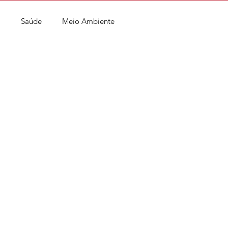
a
Saúde
Meio Ambiente
ial
Turismo
Diversidade