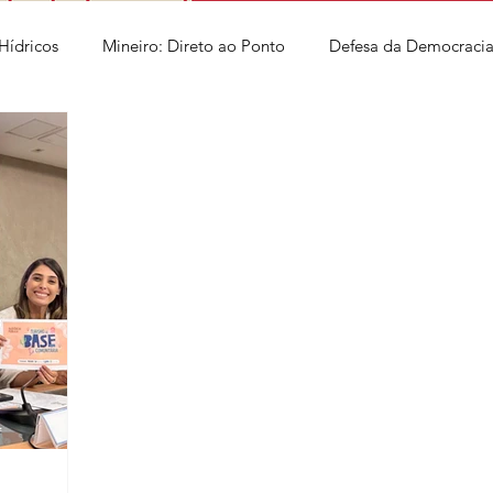
Hídricos
Mineiro: Direto ao Ponto
Defesa da Democraci
Entrevista
Economia Popular e Solidária
Previdência Soc
nfraestrutura