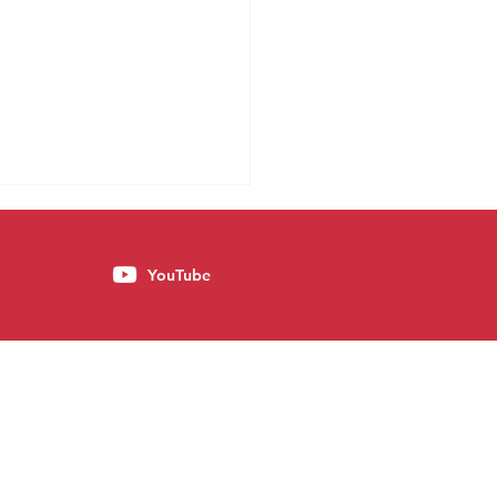
YouTube
ia tradicional e a
anha contra Lula e o PT
 parte da nossa