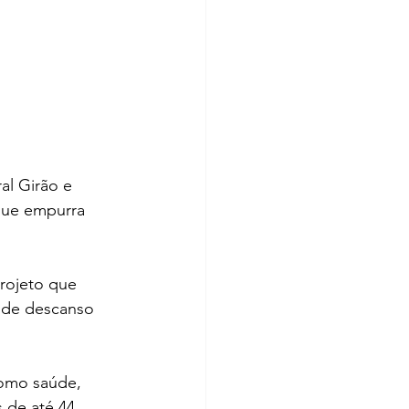
l Girão e 
que empurra 
rojeto que 
s de descanso 
como saúde, 
 de até 44 