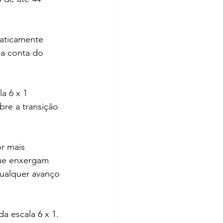
aticamente 
a conta do 
a 6 x 1 
re a transição 
r mais 
que enxergam 
qualquer avanço 
a escala 6 x 1.