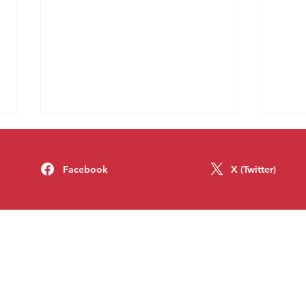
Facebook
X (Twitter)
Luiz, Fernando e mais de 34
A míd
 mim
milhões de Silvas
camp
neiro foi eleito deputado federal pelo Rio Grande
Faça