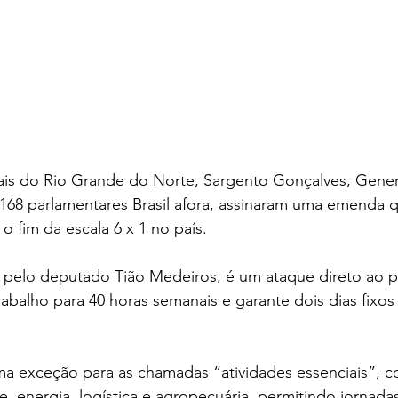
is do Rio Grande do Norte, Sargento Gonçalves, Genera
 168 parlamentares Brasil afora, assinaram uma emenda 
o fim da escala 6 x 1 no país.
pelo deputado Tião Medeiros, é um ataque direto ao p
rabalho para 40 horas semanais e garante dois dias fixo
.
uma exceção para as chamadas “atividades essenciais”, 
e, energia, logística e agropecuária, permitindo jornadas