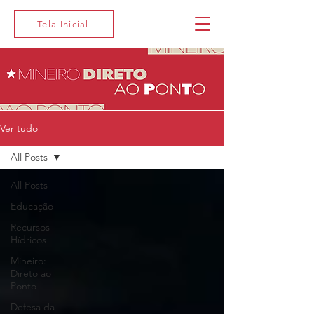
Tela Inicial
Ver tudo
All Posts
All Posts
Educação
Recursos
Hídricos
Mineiro:
Direto ao
Ponto
Defesa da