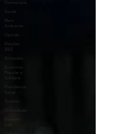
Democracia
Saúde
Meio
Ambiente
Opinião
Eleições
2022
Entrevista
Economia
Popular e
Solidária
Previdência
Social
Turismo
Diversidade
Governo
Lula
Cultura