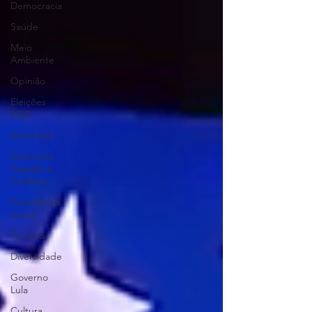
Democracia
Saúde
Meio
Ambiente
Opinião
Eleições
2022
Entrevista
Economia
Popular e
Solidária
Previdência
Social
Turismo
Diversidade
Governo
Lula
Cultura