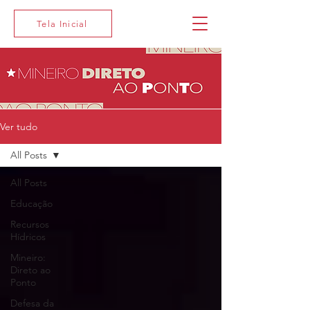
Tela Inicial
Ver tudo
All Posts
All Posts
Educação
Recursos
Hídricos
Mineiro:
Direto ao
Ponto
Defesa da